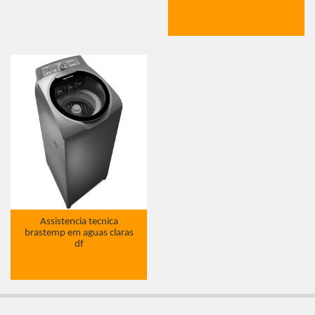
Assistencia tecnica
brastemp em aguas claras
df