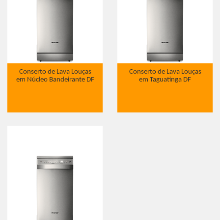
Conserto de Lava Louças
Conserto de Lava Louças
em Núcleo Bandeirante DF
em Taguatinga DF