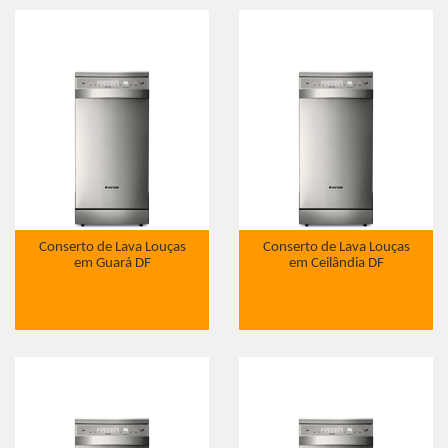
Conserto de Lava Louças
Conserto de Lava Louças
em Guará DF
em Ceilândia DF