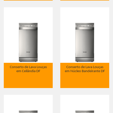
Conserto de Lava Louças
Conserto de Lava Louças
em Ceilândia DF
em Núcleo Bandeirante DF