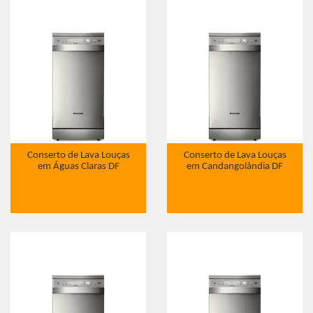
Conserto de Lava Louças
Conserto de Lava Louças
em Águas Claras DF
em Candangolândia DF