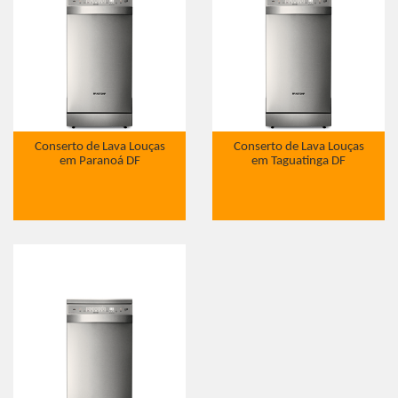
Conserto de Lava Louças
Conserto de Lava Louças
em Paranoá DF
em Taguatinga DF