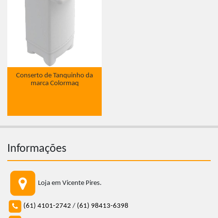
Conserto de Tanquinho da
marca Colormaq
Informações
Loja em Vicente Pires.
(61) 4101-2742
/
(61) 98413-6398