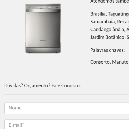
Atendemos também 
Brasília, Taguatin
Samambaia, Recant
Candangolândia, Á
Jardim Botânico, SI
Palavras chaves:
Conserto, Manuten
Dúvidas? Orçamento? Fale Conosco.