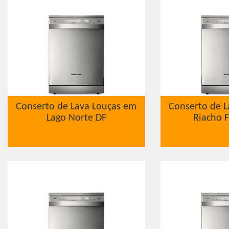
Conserto de Lava Louças em
Conserto de L
Lago Norte DF
Riacho 