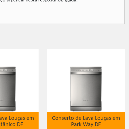
ço urgencia nesta resposta.obrigada.
ava Louças em
Conserto de Lava Louças em
tânico DF
Park Way DF