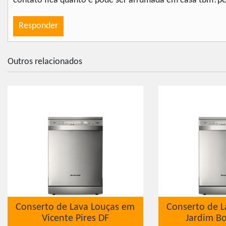
contato fica quanto e pode ser arrumada em casa tbm?pe
Responder
Outros relacionados
Conserto de Lava Louças em
Conserto de L
Vicente Pires DF
Jardim Bo