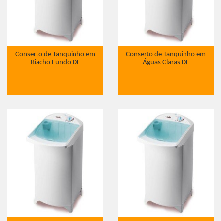
Conserto de Tanquinho em
Conserto de Tanquinho em
Riacho Fundo DF
Águas Claras DF