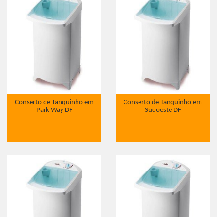
Conserto de Tanquinho em
Conserto de Tanquinho em
Park Way DF
Sudoeste DF