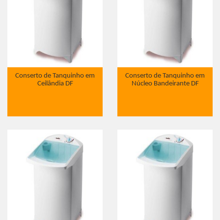
Conserto de Tanquinho em
Conserto de Tanquinho em
Ceilândia DF
Núcleo Bandeirante DF