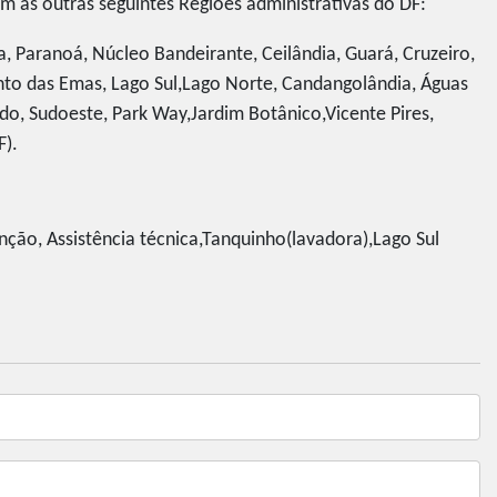
as outras seguintes Regiões administrativas do DF:
ga, Paranoá, Núcleo Bandeirante, Ceilândia, Guará, Cruzeiro,
o das Emas, Lago Sul,Lago Norte, Candangolândia, Águas
do, Sudoeste, Park Way,Jardim Botânico,Vicente Pires,
F).
ção, Assistência técnica,Tanquinho(lavadora),Lago Sul