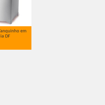
Tanquinho em
lia DF