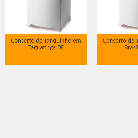
Conserto de Tanquinho em
Conserto de 
Taguatinga DF
Brasí