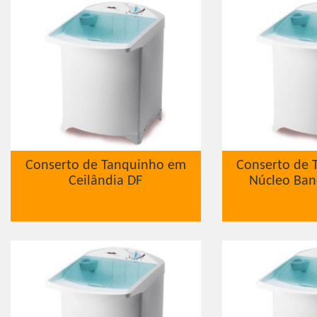
Conserto de Tanquinho em
Conserto de 
Ceilândia DF
Núcleo Ban