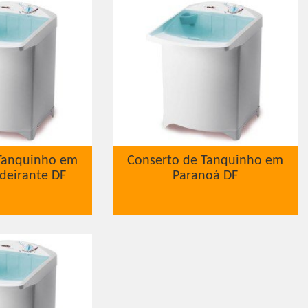
Tanquinho em
Conserto de Tanquinho em
deirante DF
Paranoá DF