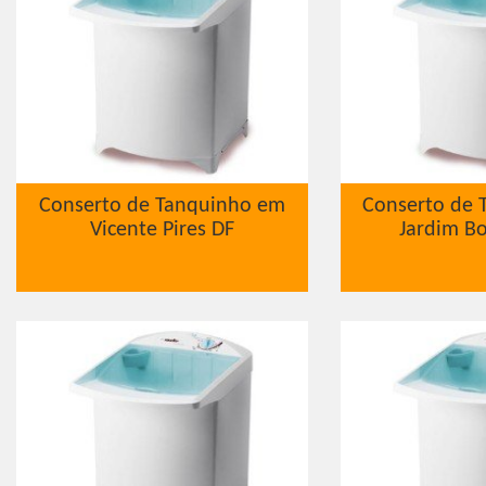
Conserto de Tanquinho em
Conserto de 
Vicente Pires DF
Jardim Bo