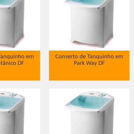
Tanquinho em
Conserto de Tanquinho em
tânico DF
Park Way DF