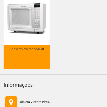
Conserto microondas df
Informações
Loja em Vicente Pires.